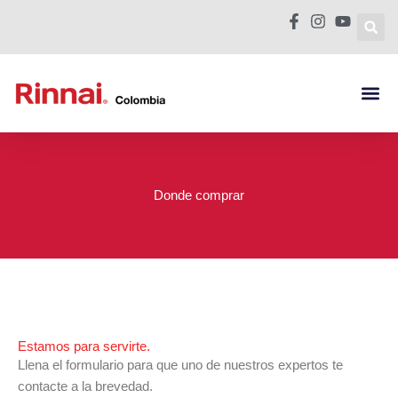
Ir
al
contenido
Calentador de 
Calderas Mura
Donde Comp
Donde comprar
Estamos para servirte.
Llena el formulario para que uno de nuestros expertos te
contacte a la brevedad.