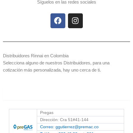
Síguelos en las redes sociales
F
I
a
n
c
s
e
t
b
a
o
g
Distribuidores Rinnai en Colombia
o
r
Selecciona alguno de nuestros Distribuidores, para una
k
a
cotización más personalizada, hay uno cerca de ti.
m
Antioquia
Pregas
Dirección: Cra 51#41-144
Correo: ggutierrez@premac.co