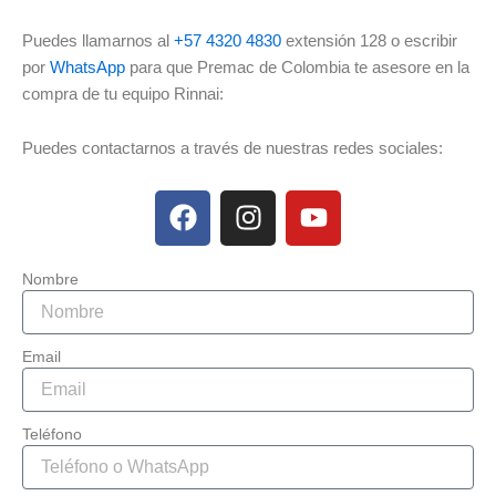
Puedes llamarnos al
+57 4320 4830
extensión 128 o escribir
por
WhatsApp
para que Premac de Colombia te asesore en la
compra de tu equipo Rinnai:
Puedes contactarnos a través de nuestras redes sociales:
F
I
Y
a
n
o
c
s
u
e
t
t
Nombre
b
a
u
o
g
b
Email
o
r
e
k
a
m
Teléfono